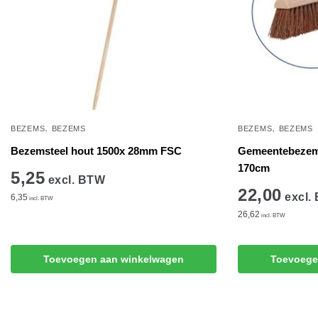
,
,
BEZEMS
BEZEMS
BEZEMS
BEZEMS
Bezemsteel hout 1500x 28mm FSC
Gemeentebezem 
170cm
5,25
excl. BTW
22,00
excl.
6,35
incl. BTW
26,62
incl. BTW
Toevoegen aan winkelwagen
Toevoege