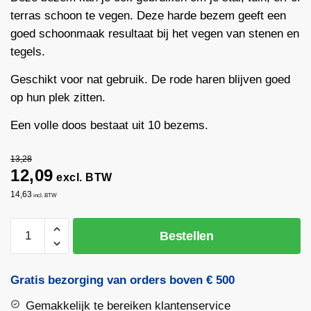
terras schoon te vegen. Deze harde bezem geeft een
goed schoonmaak resultaat bij het vegen van stenen en
tegels.
Geschikt voor nat gebruik. De rode haren blijven goed
op hun plek zitten.
Een volle doos bestaat uit 10 bezems.
13,28
12,09
excl. BTW
14,63
incl. BTW
Gemeentebezem
Bestellen
45cm
PPN
ronde
Gratis bezorging van orders boven € 500
kap
Gemakkelijk te bereiken klantenservice
FSC