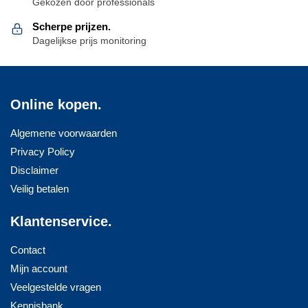
productpagina
Gekozen door professionals
productpagina
Scherpe prijzen.
Dagelijkse prijs monitoring
Online kopen.
Algemene voorwaarden
Privacy Policy
Disclaimer
Veilig betalen
Klantenservice.
Contact
Mijn account
Veelgestelde vragen
Kennisbank