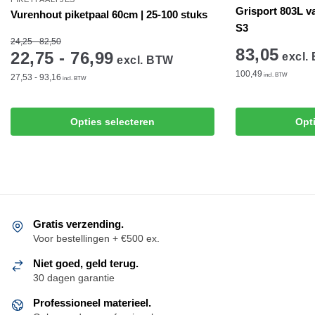
Grisport 803L v
Vurenhout piketpaal 60cm | 25-100 stuks
S3
24,25 - 82,50
83,05
22,75 - 76,99
excl.
excl. BTW
100,49
incl. BTW
27,53 - 93,16
incl. BTW
Dit
Dit
Opties selecteren
Opt
product
product
heeft
heeft
meerdere
meerdere
variaties.
variaties.
Deze
Deze
optie
optie
Gratis verzending.
kan
kan
Voor bestellingen + €500 ex.
gekozen
gekozen
Niet goed, geld terug.
worden
worden
30 dagen garantie
op
op
de
de
Professioneel materieel.