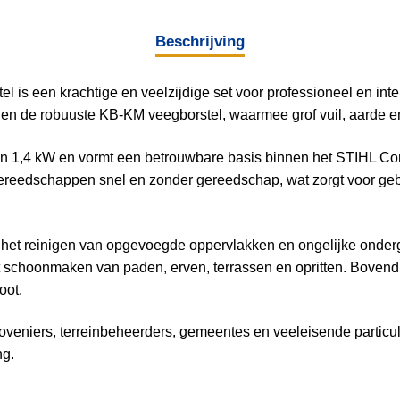
Beschrijving
s een krachtige en veelzijdige set voor professioneel en int
en de robuuste
KB-KM veegborstel
, waarmee grof vuil, aarde e
 1,4 kW en vormt een betrouwbare basis binnen het STIHL Co
ereedschappen snel en zonder gereedschap, wat zorgt voor geb
 het reinigen van opgevoegde oppervlakken en ongelijke onderg
t schoonmaken van paden, erven, terrassen en opritten. Bovend
oot.
oveniers, terreinbeheerders, gemeentes en veeleisende particu
ng.