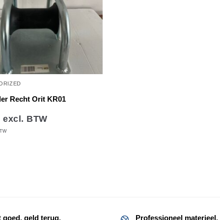
ORIZED
ler Recht Orit KR01
8
excl. BTW
BTW
t goed, geld terug.
Professioneel materieel.