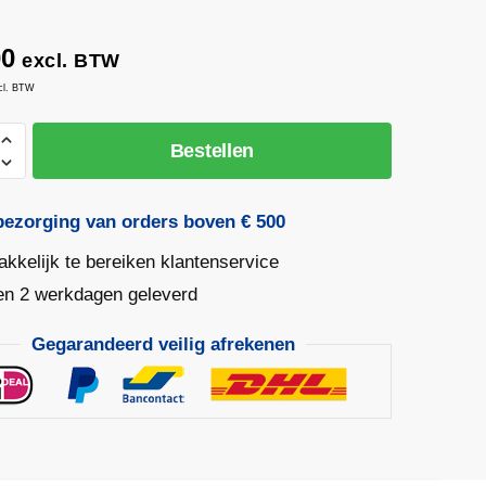
.
00
excl. BTW
cl. BTW
et
Bestellen
bezorging van orders boven € 500
kkelijk te bereiken klantenservice
en 2 werkdagen geleverd
Gegarandeerd veilig afrekenen
stel