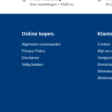
Voor bestellingen + €500 ex.
30 
Online kopen.
Klant
Algemene voorwaarden
Contact
Privacy Policy
Mijn acc
Disclaimer
Veelgest
Veilig betalen
Kennisb
Winkelw
Afreken