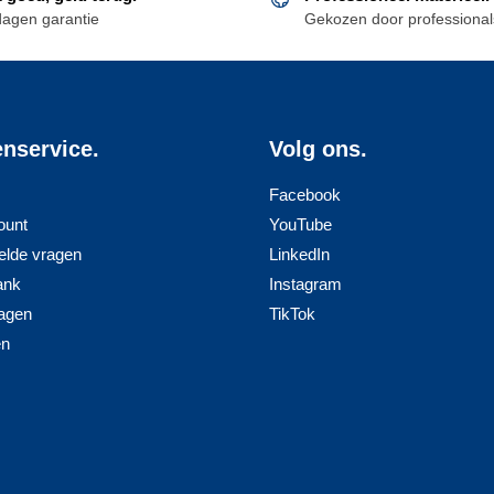
dagen garantie
Gekozen door professional
enservice.
Volg ons.
Facebook
ount
YouTube
elde vragen
LinkedIn
ank
Instagram
agen
TikTok
en