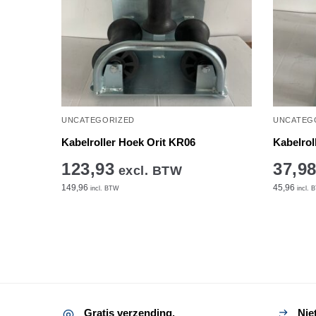
UNCATEGORIZED
UNCATEG
Kabelroller Hoek Orit KR06
Kabelrol
123,93
37,9
excl. BTW
149,96
45,96
incl. BTW
incl. 
Gratis verzending.
Nie