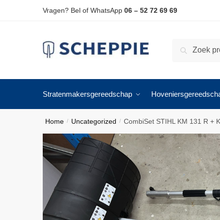
Skip
Skip
Vragen? Bel of WhatsApp
06 – 52 72 69 69
to
to
navigation
content
Zoeken
Zoeken
naar:
Stratenmakersgereedschap
Hoveniersgereedsch
Home
Uncategorized
CombiSet STIHL KM 131 R + K
/
/