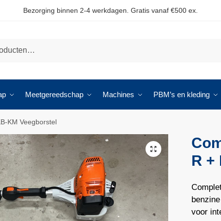
Bezorging binnen 2-4 werkdagen. Gratis vanaf €500 ex.
ap
Meetgereedschap
Machines
PBM’s en kleding
B-KM Veegborstel
Com
🔍
R +
Complet
benzine
voor int