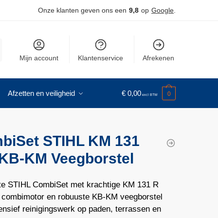
Onze klanten geven ons een
9,8
op
Google
.
Mijn account
Klantenservice
Afrekenen
Afzetten en veiligheid
€
0,00
0
biSet STIHL KM 131
 KB-KM Veegborstel
e STIHL CombiSet met krachtige KM 131 R
 combimotor en robuuste KB-KM veegborstel
ensief reinigingswerk op paden, terrassen en