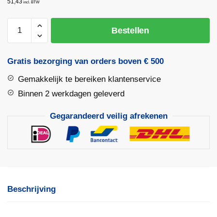
51,43
incl. BTW
Buizenschaar
Bestellen
42mm
PVC
|
Gratis bezorging van orders boven € 500
AMW
Gemakkelijk te bereiken klantenservice
aantal
Binnen 2 werkdagen geleverd
Gegarandeerd veilig afrekenen
Beschrijving