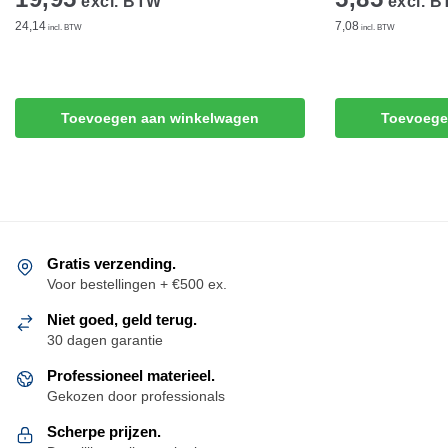
excl. BTW
excl. 
24,14
7,08
incl. BTW
incl. BTW
Toevoegen aan winkelwagen
Toevoege
Gratis verzending.
Voor bestellingen + €500 ex.
Niet goed, geld terug.
30 dagen garantie
Professioneel materieel.
Gekozen door professionals
Scherpe prijzen.