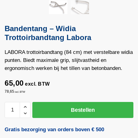
Bandentang – Widia
Trottoirbandtang Labora
LABORA trottoirbandtang (84 cm) met verstelbare widia
punten. Biedt maximale grip, slijtvastheid en
ergonomisch werken bij het tillen van betonbanden.
65,00
excl. BTW
78,65
incl. BTW
Bandentang
Bestellen
-
Widia
Trottoirbandtang
Gratis bezorging van orders boven € 500
Labora