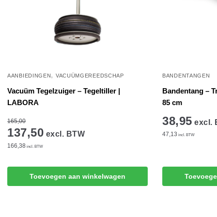
,
AANBIEDINGEN
VACUÜMGEREEDSCHAP
BANDENTANGEN
Vacuüm Tegelzuiger – Tegeltiller |
Bandentang – T
LABORA
85 cm
38,95
165,00
excl.
137,50
excl. BTW
47,13
incl. BTW
166,38
incl. BTW
Toevoegen aan winkelwagen
Toevoege