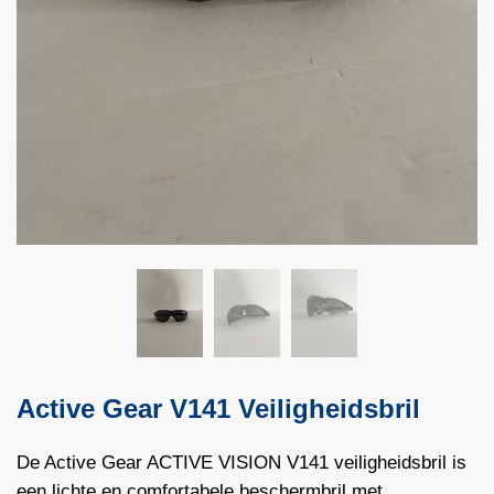
Active Gear V141 Veiligheidsbril
De Active Gear ACTIVE VISION V141 veiligheidsbril is
een lichte en comfortabele beschermbril met