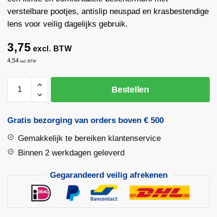
verstelbare pootjes, antislip neuspad en krasbestendige
lens voor veilig dagelijks gebruik.
3,75
excl. BTW
4,54
incl. BTW
Active
Bestellen
Gear
V141
Veiligheidsbril
Gratis bezorging van orders boven € 500
aantal
Gemakkelijk te bereiken klantenservice
Binnen 2 werkdagen geleverd
Gegarandeerd veilig afrekenen