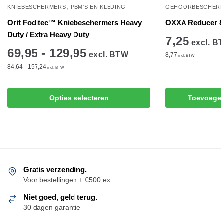
,
KNIEBESCHERMERS
PBM'S EN KLEDING
GEHOORBESCHER
Orit Foditec™ Kniebeschermers Heavy
OXXA Reducer 
Duty / Extra Heavy Duty
7,25
excl. 
69,95 - 129,95
excl. BTW
8,77
incl. BTW
84,64 - 157,24
incl. BTW
Dit
Opties selecteren
Toevoege
product
heeft
meerdere
variaties.
Deze
optie
Gratis verzending.
kan
Voor bestellingen + €500 ex.
gekozen
Niet goed, geld terug.
worden
30 dagen garantie
op