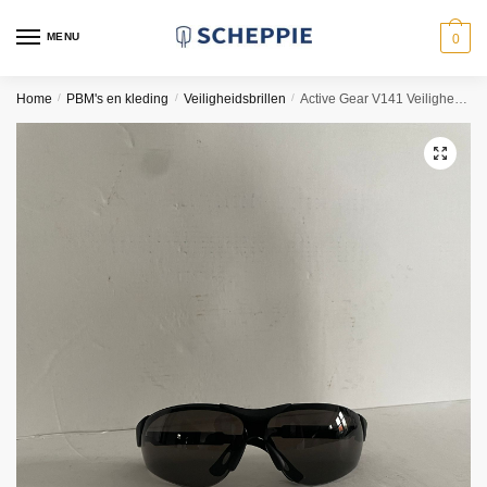
Skip
Skip
to
to
MENU
0
navigation
content
Home
/
PBM's en kleding
/
Veiligheidsbrillen
/
Active Gear V141 Veiligheidsbril
🔍