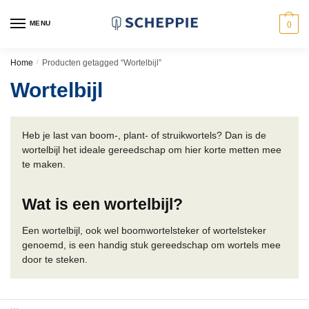
Skip
Skip
to
to
MENU
0
navigation
content
Home
/
Producten getagged “Wortelbijl”
Wortelbijl
Heb je last van boom-, plant- of struikwortels? Dan is de
wortelbijl het ideale gereedschap om hier korte metten mee
te maken.
Wat is een wortelbijl?
Een wortelbijl, ook wel boomwortelsteker of wortelsteker
genoemd, is een handig stuk gereedschap om wortels mee
door te steken.