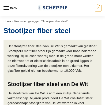
Skip
Skip
to
to
MENU
0
navigation
content
Home
/
Producten getagged “Stootijzer fiber steel”
Stootijzer fiber steel
Het stootijzer fiber steel van De Wit is gemaakt van glasfiber.
Stootijzers met fiber steel zijn gemaakt voor haar isolerende
werking. Bij klussen waarbij men in de grond moet werken
en niet weet of er elektriciteitskabels in de grond liggen is
deze fiberuitvoering van de stootijzer een uitkomst. Het
glasfiber geleid niet en beschermd tot 10.000 Volt.
Stootijzer fiber steel van De Wit
De stootijzers van De Wit is echt een stukje Nederlands
vakmanschap. Al jaren produceert De Wit kwalitatief sterk
gereedschap! Stootijzers van De Wit worden in veel