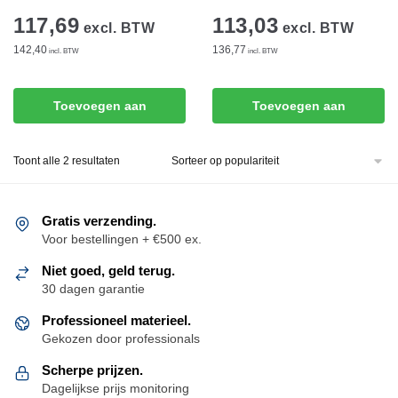
117,69
113,03
excl. BTW
excl. BTW
142,40
136,77
incl. BTW
incl. BTW
Toevoegen aan
Toevoegen aan
winkelwagen
winkelwagen
Gesorteerd
Toont alle 2 resultaten
op
populariteit
Gratis verzending.
Voor bestellingen + €500 ex.
Niet goed, geld terug.
30 dagen garantie
Professioneel materieel.
Gekozen door professionals
Scherpe prijzen.
Dagelijkse prijs monitoring