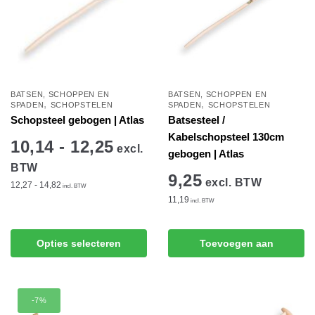
BATSEN, SCHOPPEN EN
BATSEN, SCHOPPEN EN
,
,
SPADEN
SCHOPSTELEN
SPADEN
SCHOPSTELEN
Schopsteel gebogen | Atlas
Batsesteel /
Kabelschopsteel 130cm
10,14 - 12,25
excl.
gebogen | Atlas
BTW
9,25
excl. BTW
12,27 - 14,82
incl. BTW
11,19
incl. BTW
Dit
product
Opties selecteren
Toevoegen aan
heeft
winkelwagen
meerdere
variaties.
-7%
Deze