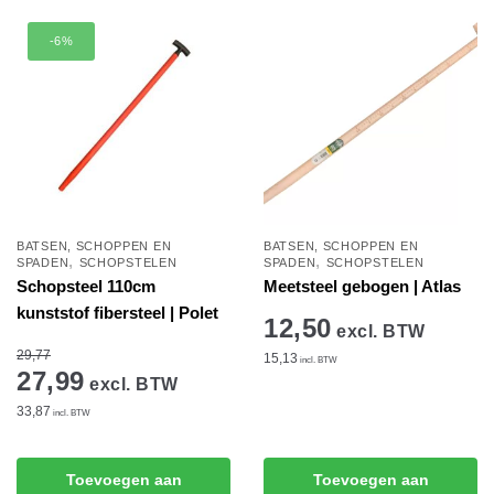
meerdere
variaties.
-6%
variaties.
Deze
Deze
optie
optie
kan
kan
gekozen
gekozen
worden
worden
op
op
de
de
productpagina
BATSEN, SCHOPPEN EN
BATSEN, SCHOPPEN EN
,
,
productpagina
SPADEN
SCHOPSTELEN
SPADEN
SCHOPSTELEN
Schopsteel 110cm
Meetsteel gebogen | Atlas
kunststof fibersteel | Polet
12,50
excl. BTW
29,77
15,13
incl. BTW
27,99
excl. BTW
33,87
incl. BTW
Toevoegen aan
Toevoegen aan