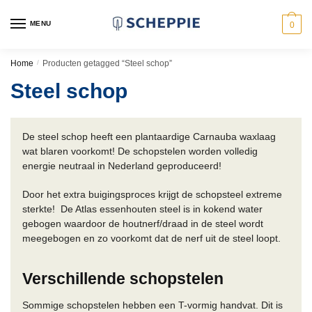
Skip
Skip
to
to
MENU
0
navigation
content
Home
/
Producten getagged “Steel schop”
Steel schop
De steel schop heeft een plantaardige Carnauba waxlaag
wat blaren voorkomt! De schopstelen worden volledig
energie neutraal in Nederland geproduceerd!
Door het extra buigingsproces krijgt de schopsteel extreme
sterkte! De Atlas essenhouten steel is in kokend water
gebogen waardoor de houtnerf/draad in de steel wordt
meegebogen en zo voorkomt dat de nerf uit de steel loopt.
Verschillende schopstelen
Sommige schopstelen hebben een T-vormig handvat. Dit is