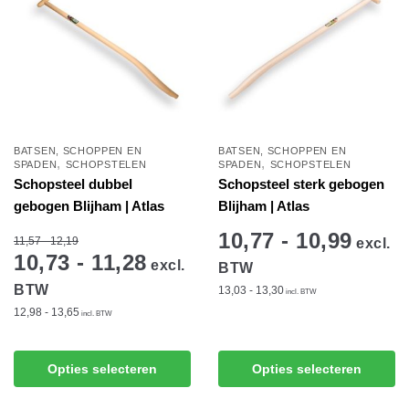
optie
kan
gekozen
worden
op
de
productpagina
BATSEN, SCHOPPEN EN
BATSEN, SCHOPPEN EN
,
,
SPADEN
SCHOPSTELEN
SPADEN
SCHOPSTELEN
Schopsteel dubbel
Schopsteel sterk gebogen
gebogen Blijham | Atlas
Blijham | Atlas
10,77 - 10,99
11,57 - 12,19
excl.
10,73 - 11,28
excl.
BTW
BTW
13,03 - 13,30
incl. BTW
12,98 - 13,65
incl. BTW
Dit
Dit
product
Opties selecteren
Opties selecteren
product
heeft
heeft
meerdere