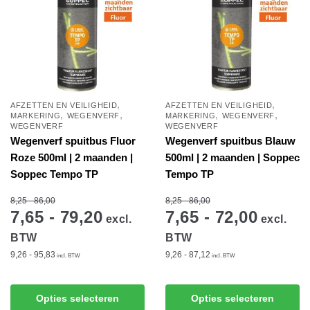
optie
optie
kan
kan
gekozen
gekozen
worden
worden
op
op
de
de
,
,
AFZETTEN EN VEILIGHEID
AFZETTEN EN VEILIGHEID
,
,
,
,
productpagina
productpagina
MARKERING
WEGENVERF
MARKERING
WEGENVERF
WEGENVERF
WEGENVERF
Wegenverf spuitbus Fluor
Wegenverf spuitbus Blauw
Roze 500ml | 2 maanden |
500ml | 2 maanden | Soppec
Soppec Tempo TP
Tempo TP
8,25 - 86,00
8,25 - 86,00
7,65 - 79,20
7,65 - 72,00
excl.
excl.
BTW
BTW
9,26 - 95,83
9,26 - 87,12
incl. BTW
incl. BTW
Dit
Dit
Opties selecteren
Opties selecteren