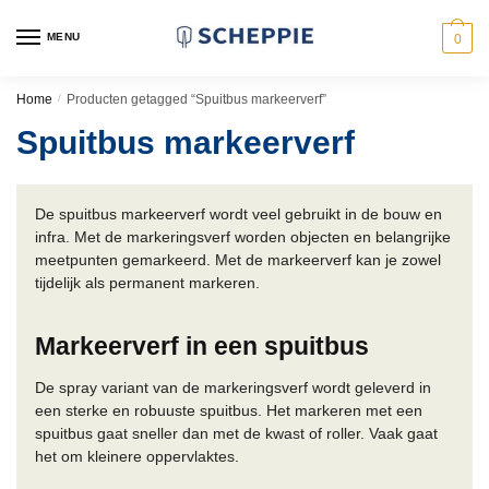
Skip
Skip
to
to
MENU
0
navigation
content
Home
/
Producten getagged “Spuitbus markeerverf”
Spuitbus markeerverf
De spuitbus markeerverf wordt veel gebruikt in de bouw en
infra. Met de markeringsverf worden objecten en belangrijke
meetpunten gemarkeerd. Met de markeerverf kan je zowel
tijdelijk als permanent markeren.
Markeerverf in een spuitbus
De spray variant van de markeringsverf wordt geleverd in
een sterke en robuuste spuitbus. Het markeren met een
spuitbus gaat sneller dan met de kwast of roller. Vaak gaat
het om kleinere oppervlaktes.