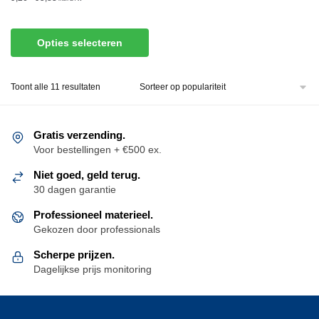
Dit
Opties selecteren
product
heeft
Gesorteerd
Toont alle 11 resultaten
meerdere
op
variaties.
populariteit
Deze
Gratis verzending.
optie
Voor bestellingen + €500 ex.
kan
gekozen
Niet goed, geld terug.
30 dagen garantie
worden
op
Professioneel materieel.
de
Gekozen door professionals
productpagina
Scherpe prijzen.
Dagelijkse prijs monitoring