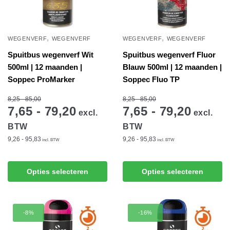
worden
worden
op
op
de
de
,
,
WEGENVERF
WEGENVERF
WEGENVERF
WEGENVERF
productpagina
productpagina
Spuitbus wegenverf Wit
Spuitbus wegenverf Fluor
500ml | 12 maanden |
Blauw 500ml | 12 maanden |
Soppec ProMarker
Soppec Fluo TP
8,25 - 85,00
8,25 - 85,00
7,65 - 79,20
7,65 - 79,20
excl.
excl.
BTW
BTW
9,26 - 95,83
9,26 - 95,83
incl. BTW
incl. BTW
Dit
Dit
Opties selecteren
Opties selecteren
product
product
heeft
heeft
meerdere
meerdere
-8%
-16%
variaties.
variaties.
Deze
Deze