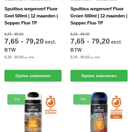
productpagina
Spuitbus wegenverf Fluor
Spuitbus wegenverf Fluor
Geel 500ml | 12 maanden |
Groen 500ml | 12 maanden |
Soppec Fluo TP
Soppec Fluo TP
8,25 - 85,00
8,25 - 85,00
7,65 - 79,20
7,65 - 79,20
excl.
excl.
BTW
BTW
9,26 - 95,83
9,26 - 95,83
incl. BTW
incl. BTW
Dit
Dit
Opties selecteren
Opties selecteren
product
product
heeft
heeft
meerdere
meerdere
-7%
-7%
variaties.
variaties.
Deze
Deze
optie
optie
kan
kan
gekozen
gekozen