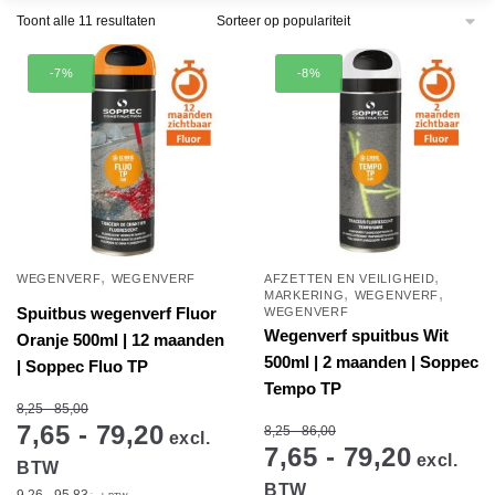
Gesorteerd
Toont alle 11 resultaten
op
populariteit
-7%
-8%
,
,
WEGENVERF
WEGENVERF
AFZETTEN EN VEILIGHEID
,
,
MARKERING
WEGENVERF
Spuitbus wegenverf Fluor
WEGENVERF
Wegenverf spuitbus Wit
Oranje 500ml | 12 maanden
500ml | 2 maanden | Soppec
| Soppec Fluo TP
Tempo TP
8,25 - 85,00
7,65 - 79,20
8,25 - 86,00
excl.
7,65 - 79,20
excl.
BTW
BTW