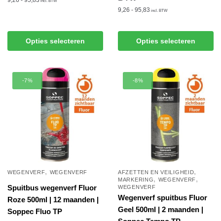
9,26 - 95,83
incl. BTW
9,26 - 95,83
incl. BTW
Dit
Dit
product
Opties selecteren
Opties selecteren
product
heeft
heeft
meerdere
meerdere
variaties.
-7%
-8%
variaties.
Deze
Deze
optie
optie
kan
kan
gekozen
gekozen
worden
worden
op
op
de
de
productpagina
,
,
WEGENVERF
WEGENVERF
AFZETTEN EN VEILIGHEID
,
,
productpagina
MARKERING
WEGENVERF
Spuitbus wegenverf Fluor
WEGENVERF
Wegenverf spuitbus Fluor
Roze 500ml | 12 maanden |
Geel 500ml | 2 maanden |
Soppec Fluo TP