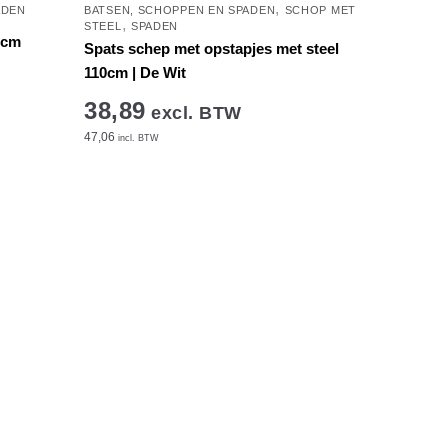
,
ADEN
BATSEN, SCHOPPEN EN SPADEN
SCHOP MET
,
STEEL
SPADEN
9cm
Spats schep met opstapjes met steel
110cm | De Wit
38,89
excl. BTW
47,06
incl. BTW