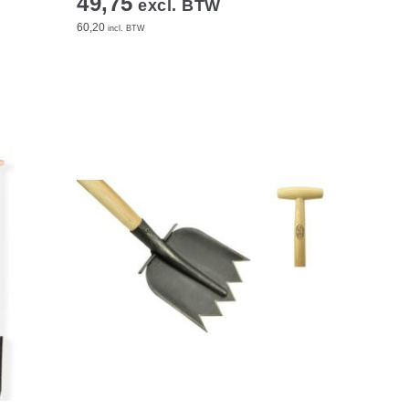
49,75
excl. BTW
60,20
incl. BTW