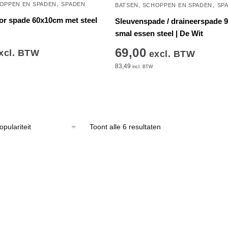
,
,
HOPPEN EN SPADEN
SPADEN
BATSEN, SCHOPPEN EN SPADEN
SP
or spade 60x10cm met steel
Sleuvenspade / draineerspade 
smal essen steel | De Wit
69,00
xcl. BTW
excl. BTW
83,49
incl. BTW
Gesorteerd
Toont alle 6 resultaten
op
populariteit