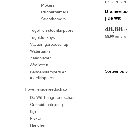
BATSEN, SC
Mokers
Draineerbo
Rubberhamers
| De Wit
Straathamers
48,68
e
Tegel- en steenknippers
58,90
Tegeldonkeys
incl. BTW
Vacuümgereedschap
Watertanks
Zaagbladen
Afreilatten
Bandenstampers en
tegelkloppers
Hoveniersgereedschap
De Wit Tuingereedschap
Onkruidbestrijding
Bijlen
Fiskar
Handhei