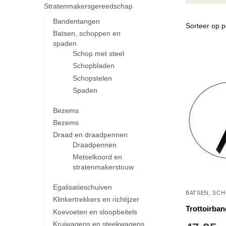
Stratenmakersgereedschap
Bandentangen
Batsen, schoppen en
spaden
Schop met steel
Schopbladen
Schopstelen
Spaden
Bezems
Bezems
Draad en draadpennen
Draadpennen
Metselkoord en
stratenmakerstouw
Egalisatieschuiven
BATSEN, SC
Klinkertrekkers en richtijzer
Trottoirban
Koevoeten en sloopbeitels
Kruiwagens en steekwagens