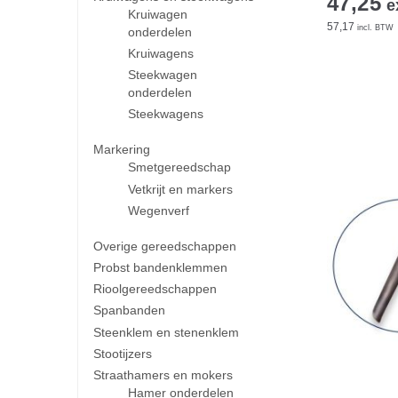
47,25
e
Kruiwagen
57,17
incl. BTW
onderdelen
Kruiwagens
Steekwagen
onderdelen
Steekwagens
Markering
Smetgereedschap
Vetkrijt en markers
Wegenverf
Overige gereedschappen
Probst bandenklemmen
Rioolgereedschappen
Spanbanden
Steenklem en stenenklem
Stootijzers
Straathamers en mokers
Hamer onderdelen