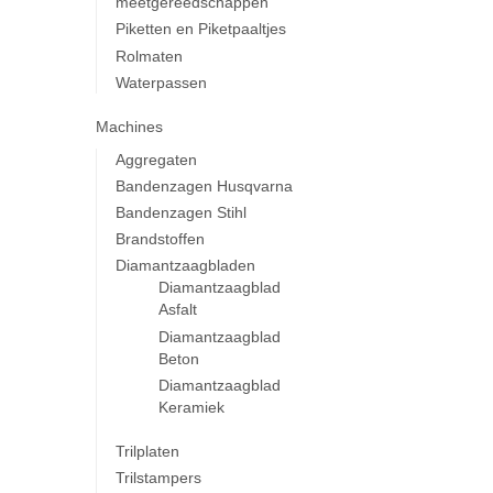
meetgereedschappen
Piketten en Piketpaaltjes
Rolmaten
Waterpassen
Machines
Aggregaten
Bandenzagen Husqvarna
Bandenzagen Stihl
Brandstoffen
Diamantzaagbladen
Diamantzaagblad
Asfalt
Diamantzaagblad
Beton
Diamantzaagblad
Keramiek
Trilplaten
Trilstampers