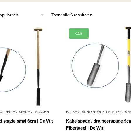
Gesorteerd
Toont alle 6 resultaten
op
populariteit
-11%
,
,
HOPPEN EN SPADEN
SPADEN
BATSEN, SCHOPPEN EN SPADEN
SP
d spade smal 6cm | De Wit
Kabelspade / draineerspade 9c
Fibersteel | De Wit