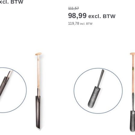
xcl. BTW
111,57
98,99
excl. BTW
119,78
incl. BTW