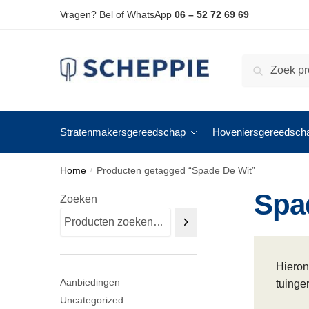
Skip
Skip
Vragen? Bel of WhatsApp
06 – 52 72 69 69
to
to
navigation
content
Zoeken
Zoeken
naar:
Stratenmakersgereedschap
Hoveniersgereedsch
Home
Producten getagged “Spade De Wit”
/
Spa
Zoeken
Hieron
Aanbiedingen
tuinge
Uncategorized