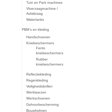
Tuin en Park machines
Vloerzaagmachine /
Asfaltzaag
Watertanks
PBM's en kleding
Handschoenen
Kniebeschermers
Fento
kniebeschermers
Rubber
kniebeschermers
Reflectiekleding
Regenkleding
Veiligheidsbrillen
Werklaarzen
Werkschoenen
Gehoorbescherming
Bouwhelmen