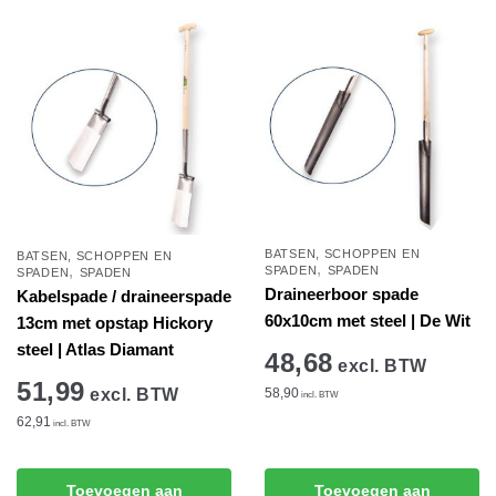
winkelwagen
winkelwagen
BATSEN, SCHOPPEN EN
BATSEN, SCHOPPEN EN
,
,
SPADEN
SPADEN
SPADEN
SPADEN
Draineerboor spade
Kabelspade / draineerspade
60x10cm met steel | De Wit
13cm met opstap Hickory
steel | Atlas Diamant
48,68
excl. BTW
51,99
excl. BTW
58,90
incl. BTW
62,91
incl. BTW
Toevoegen aan
Toevoegen aan