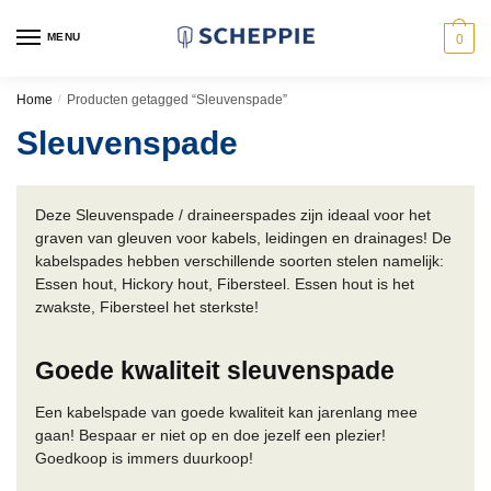
Skip
Skip
to
to
MENU
0
navigation
content
Home
/
Producten getagged “Sleuvenspade”
Sleuvenspade
Deze Sleuvenspade / draineerspades zijn ideaal voor het
graven van gleuven voor kabels, leidingen en drainages! De
kabelspades hebben verschillende soorten stelen namelijk:
Essen hout, Hickory hout, Fibersteel. Essen hout is het
zwakste, Fibersteel het sterkste!
Goede kwaliteit sleuvenspade
Een kabelspade van goede kwaliteit kan jarenlang mee
gaan! Bespaar er niet op en doe jezelf een plezier!
Goedkoop is immers duurkoop!