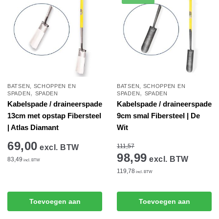
BATSEN, SCHOPPEN EN
BATSEN, SCHOPPEN EN
,
,
SPADEN
SPADEN
SPADEN
SPADEN
Kabelspade / draineerspade
Kabelspade / draineerspade
13cm met opstap Fibersteel
9cm smal Fibersteel | De
| Atlas Diamant
Wit
69,00
111,57
excl. BTW
98,99
excl. BTW
83,49
incl. BTW
119,78
incl. BTW
Toevoegen aan
Toevoegen aan