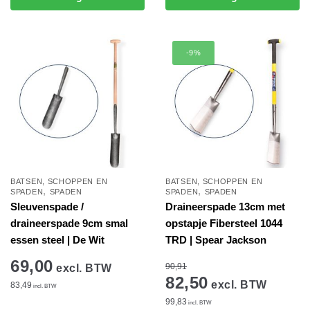
winkelwagen
winkelwagen
-9%
BATSEN, SCHOPPEN EN
BATSEN, SCHOPPEN EN
,
,
SPADEN
SPADEN
SPADEN
SPADEN
Sleuvenspade /
Draineerspade 13cm met
draineerspade 9cm smal
opstapje Fibersteel 1044
essen steel | De Wit
TRD | Spear Jackson
69,00
90,91
excl. BTW
82,50
excl. BTW
83,49
incl. BTW
99,83
incl. BTW