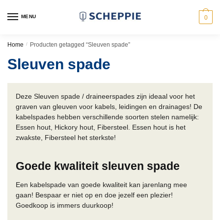
Skip
Skip
to
to
MENU
0
navigation
content
Home
/
Producten getagged “Sleuven spade”
Sleuven spade
Deze Sleuven spade / draineerspades zijn ideaal voor het
graven van gleuven voor kabels, leidingen en drainages! De
kabelspades hebben verschillende soorten stelen namelijk:
Essen hout, Hickory hout, Fibersteel. Essen hout is het
zwakste, Fibersteel het sterkste!
Goede kwaliteit sleuven spade
Een kabelspade van goede kwaliteit kan jarenlang mee
gaan! Bespaar er niet op en doe jezelf een plezier!
Goedkoop is immers duurkoop!