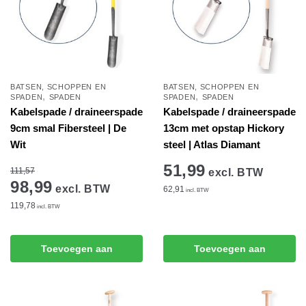
BATSEN, SCHOPPEN EN
BATSEN, SCHOPPEN EN
,
,
SPADEN
SPADEN
SPADEN
SPADEN
Kabelspade / draineerspade
Kabelspade / draineerspade
9cm smal Fibersteel | De
13cm met opstap Hickory
Wit
steel | Atlas Diamant
51,99
111,57
excl. BTW
98,99
excl. BTW
62,91
incl. BTW
119,78
incl. BTW
Toevoegen aan
Toevoegen aan
winkelwagen
winkelwagen