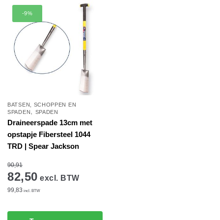
-9%
BATSEN, SCHOPPEN EN
,
SPADEN
SPADEN
Draineerspade 13cm met
opstapje Fibersteel 1044
TRD | Spear Jackson
90,91
82,50
excl. BTW
99,83
incl. BTW