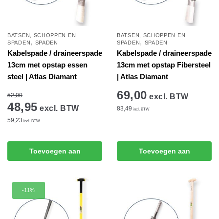
BATSEN, SCHOPPEN EN
BATSEN, SCHOPPEN EN
,
,
SPADEN
SPADEN
SPADEN
SPADEN
Kabelspade / draineerspade
Kabelspade / draineerspade
13cm met opstap essen
13cm met opstap Fibersteel
steel | Atlas Diamant
| Atlas Diamant
69,00
52,00
excl. BTW
48,95
excl. BTW
83,49
incl. BTW
59,23
incl. BTW
Toevoegen aan
Toevoegen aan
winkelwagen
winkelwagen
-11%