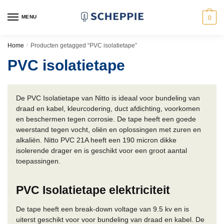
Skip
Skip
to
to
MENU
0
navigation
content
Home
/
Producten getagged “PVC isolatietape”
PVC isolatietape
De PVC Isolatietape van Nitto is ideaal voor bundeling van
draad en kabel, kleurcodering, duct afdichting, voorkomen
en beschermen tegen corrosie. De tape heeft een goede
weerstand tegen vocht, oliën en oplossingen met zuren en
alkaliën. Nitto PVC 21A heeft een 190 micron dikke
isolerende drager en is geschikt voor een groot aantal
toepassingen.
PVC Isolatietape elektriciteit
De tape heeft een break-down voltage van 9.5 kv en is
uiterst geschikt voor voor bundeling van draad en kabel. De