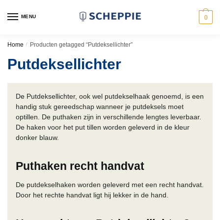
Skip
Skip
to
to
MENU
0
navigation
content
Home
/
Producten getagged “Putdeksellichter”
Putdeksellichter
De Putdeksellichter, ook wel putdekselhaak genoemd, is een
handig stuk gereedschap wanneer je putdeksels moet
optillen. De puthaken zijn in verschillende lengtes leverbaar.
De haken voor het put tillen worden geleverd in de kleur
donker blauw.
Puthaken recht handvat
De putdekselhaken worden geleverd met een recht handvat.
Door het rechte handvat ligt hij lekker in de hand.