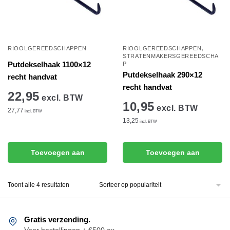
,
RIOOLGEREEDSCHAPPEN
RIOOLGEREEDSCHAPPEN
STRATENMAKERSGEREEDSCHA
Putdekselhaak 1100×12
P
Putdekselhaak 290×12
recht handvat
recht handvat
22,95
excl. BTW
10,95
excl. BTW
27,77
incl. BTW
13,25
incl. BTW
Toevoegen aan
Toevoegen aan
winkelwagen
winkelwagen
Gesorteerd
Toont alle 4 resultaten
op
populariteit
Gratis verzending.
Voor bestellingen + €500 ex.