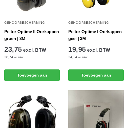
GEHOORBESCHERMING
GEHOORBESCHERMING
Peltor Optime II Oorkappen
Peltor Optime I Oorkappen
groen | 3M
geel | 3M
23,75
19,95
excl. BTW
excl. BTW
28,74
24,14
incl. BTW
incl. BTW
Toevoegen aan
Toevoegen aan
winkelwagen
winkelwagen