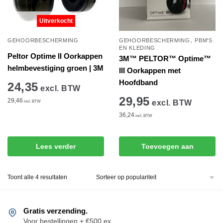
Uitverkocht
,
GEHOORBESCHERMING
GEHOORBESCHERMING
PBM'S
EN KLEDING
Peltor Optime II Oorkappen
3M™ PELTOR™ Optime™
helmbevestiging groen | 3M
III Oorkappen met
Hoofdband
24,35
excl. BTW
29,95
29,46
excl. BTW
incl. BTW
36,24
incl. BTW
Lees verder
Toevoegen aan
winkelwagen
Gesorteerd
Toont alle 4 resultaten
op
populariteit
Gratis verzending.
Voor bestellingen + €500 ex.