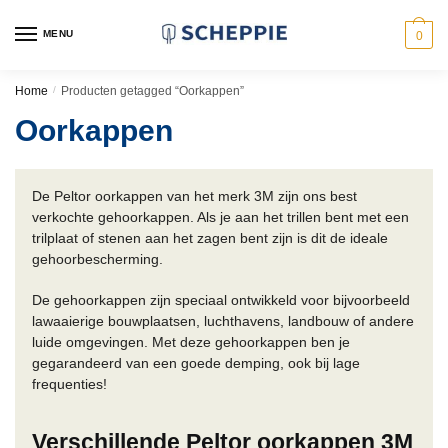
Skip
Skip
to
to
MENU
0
navigation
content
Home
/
Producten getagged “Oorkappen”
Oorkappen
De Peltor oorkappen van het merk 3M zijn ons best
verkochte gehoorkappen. Als je aan het trillen bent met een
trilplaat of stenen aan het zagen bent zijn is dit de ideale
gehoorbescherming.
De gehoorkappen zijn speciaal ontwikkeld voor bijvoorbeeld
lawaaierige bouwplaatsen, luchthavens, landbouw of andere
luide omgevingen. Met deze gehoorkappen ben je
gegarandeerd van een goede demping, ook bij lage
frequenties!
Verschillende Peltor oorkappen 3M