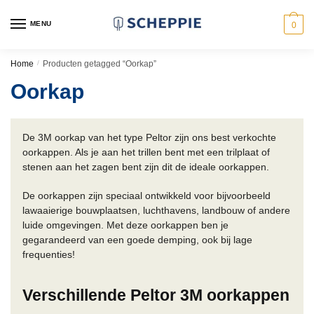
Skip
Skip
to
to
MENU
0
navigation
content
Home
/
Producten getagged “Oorkap”
Oorkap
De 3M oorkap van het type Peltor zijn ons best verkochte
oorkappen. Als je aan het trillen bent met een trilplaat of
stenen aan het zagen bent zijn dit de ideale oorkappen.
De oorkappen zijn speciaal ontwikkeld voor bijvoorbeeld
lawaaierige bouwplaatsen, luchthavens, landbouw of andere
luide omgevingen. Met deze oorkappen ben je
gegarandeerd van een goede demping, ook bij lage
frequenties!
Verschillende Peltor 3M oorkappen