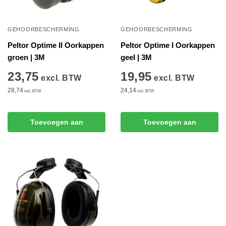
GEHOORBESCHERMING
GEHOORBESCHERMING
Peltor Optime II Oorkappen
Peltor Optime I Oorkappen
groen | 3M
geel | 3M
23,75
19,95
excl. BTW
excl. BTW
28,74
24,14
incl. BTW
incl. BTW
Toevoegen aan
Toevoegen aan
winkelwagen
winkelwagen