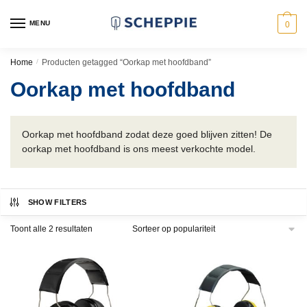
Skip
Skip
to
to
MENU
0
navigation
content
Home
/
Producten getagged “Oorkap met hoofdband”
Oorkap met hoofdband
Oorkap met hoofdband zodat deze goed blijven zitten! De
oorkap met hoofdband is ons meest verkochte model.
SHOW FILTERS
Gesorteerd
Toont alle 2 resultaten
op
populariteit