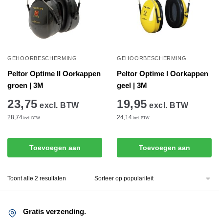
GEHOORBESCHERMING
GEHOORBESCHERMING
Peltor Optime II Oorkappen
Peltor Optime I Oorkappen
groen | 3M
geel | 3M
23,75
19,95
excl. BTW
excl. BTW
28,74
24,14
incl. BTW
incl. BTW
Toevoegen aan
Toevoegen aan
winkelwagen
winkelwagen
Gesorteerd
Toont alle 2 resultaten
op
populariteit
Gratis verzending.