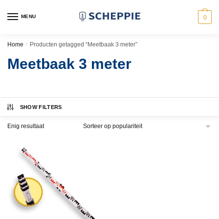
Skip
Skip
to
to
MENU
0
navigation
content
Home
/
Producten getagged “Meetbaak 3 meter”
Meetbaak 3 meter
SHOW FILTERS
Enig resultaat