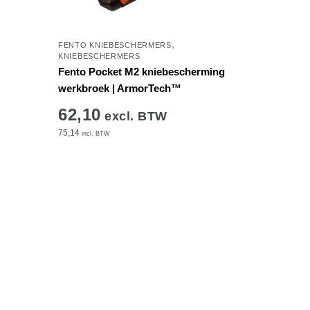
,
FENTO KNIEBESCHERMERS
KNIEBESCHERMERS
Fento Pocket M2 kniebescherming
werkbroek | ArmorTech™
62,10
excl. BTW
75,14
incl. BTW