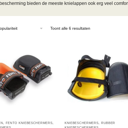
bescherming bieden de meeste knielappen ook erg veel comfort
Gesorteerd
Toont alle 6 resultaten
op
populariteit
,
,
,
EN
FENTO KNIEBESCHERMERS
KNIEBESCHERMERS
RUBBER
RMERS
KNIEBESCHERMERS