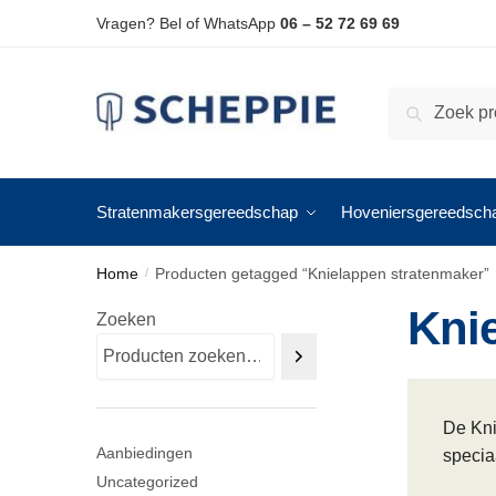
Skip
Skip
Vragen? Bel of WhatsApp
06 – 52 72 69 69
to
to
navigation
content
Zoeken
Zoeken
naar:
Stratenmakersgereedschap
Hoveniersgereedsch
Home
Producten getagged “Knielappen stratenmaker”
/
Kni
Zoeken
De Kni
Aanbiedingen
specia
Uncategorized