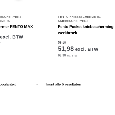
,
,
BESCHERMERS
FENTO KNIEBESCHERMERS
RMERS
KNIEBESCHERMERS
ermer FENTO MAX
Fento Pocket kniebescherming
werkbroek
excl. BTW
58,10
W
51,98
excl. BTW
62,90
incl. BTW
Gesorteerd
Toont alle 6 resultaten
op
populariteit