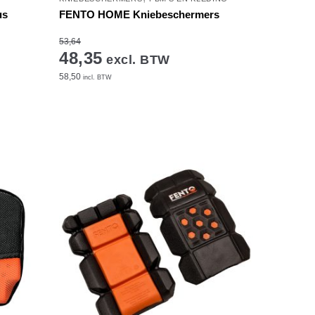
us
FENTO HOME Kniebeschermers
53,64
48,35
excl. BTW
58,50
incl. BTW