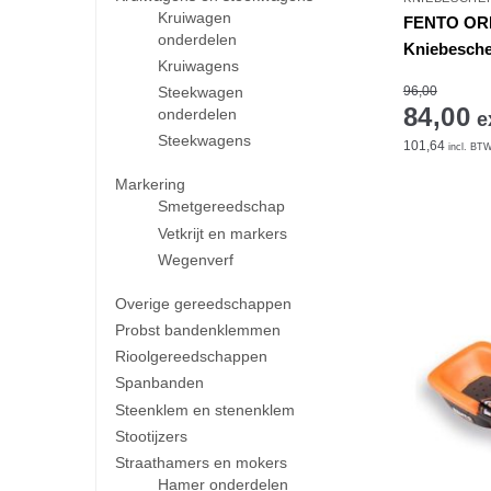
Kruiwagen
FENTO ORI
onderdelen
Kniebesch
Kruiwagens
96,00
Steekwagen
84,00
onderdelen
e
Steekwagens
101,64
incl. BT
Markering
Smetgereedschap
Vetkrijt en markers
Wegenverf
Overige gereedschappen
Probst bandenklemmen
Rioolgereedschappen
Spanbanden
Steenklem en stenenklem
Stootijzers
Straathamers en mokers
Hamer onderdelen