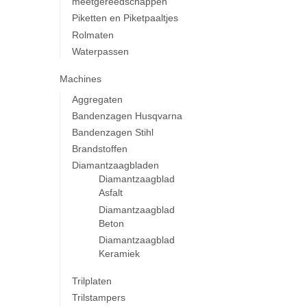
meetgereedschappen
Piketten en Piketpaaltjes
Rolmaten
Waterpassen
Machines
Aggregaten
Bandenzagen Husqvarna
Bandenzagen Stihl
Brandstoffen
Diamantzaagbladen
Diamantzaagblad
Asfalt
Diamantzaagblad
Beton
Diamantzaagblad
Keramiek
Trilplaten
Trilstampers