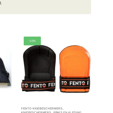
.
-10%
,
FENTO KNIEBESCHERMERS
,
KNIEBESCHERMERS
PBM'S EN KLEDING