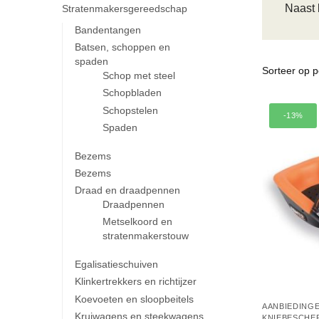
Naast 
Stratenmakersgereedschap
Bandentangen
Batsen, schoppen en
spaden
Schop met steel
Schopbladen
Schopstelen
-13%
Spaden
Bezems
Bezems
Draad en draadpennen
Draadpennen
Metselkoord en
stratenmakerstouw
Egalisatieschuiven
Klinkertrekkers en richtijzer
Koevoeten en sloopbeitels
AANBIEDING
Kruiwagens en steekwagens
KNIEBESCHE