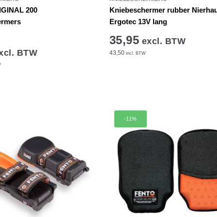
GINAL 200
Kniebeschermer rubber Nierha
ermers
Ergotec 13V lang
35,95
excl. BTW
xcl. BTW
43,50
incl. BTW
W
-11%