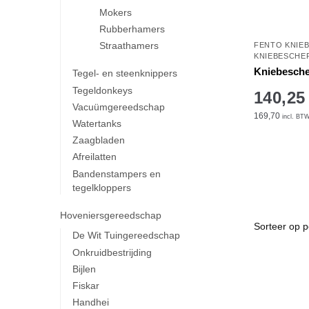
Mokers
Rubberhamers
Straathamers
FENTO KNIE
KNIEBESCHE
Kniebesch
Tegel- en steenknippers
Tegeldonkeys
140,25
Vacuümgereedschap
169,70
incl. BT
Watertanks
Zaagbladen
Afreilatten
Bandenstampers en
tegelkloppers
Hoveniersgereedschap
De Wit Tuingereedschap
Onkruidbestrijding
Bijlen
Fiskar
Handhei