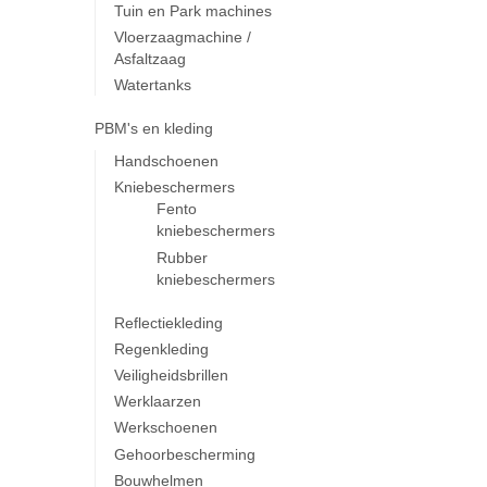
Tuin en Park machines
Vloerzaagmachine /
Asfaltzaag
Watertanks
PBM's en kleding
Handschoenen
Kniebeschermers
Fento
kniebeschermers
Rubber
kniebeschermers
Reflectiekleding
Regenkleding
Veiligheidsbrillen
Werklaarzen
Werkschoenen
Gehoorbescherming
Bouwhelmen