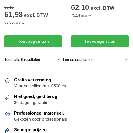
62,10
58,10
excl. BTW
51,98
excl. BTW
75,14
incl. BTW
62,90
incl. BTW
Toevoegen aan
Toevoegen aan
winkelwagen
winkelwagen
Gesorteerd
Toont alle 6 resultaten
op
populariteit
Gratis verzending.
Voor bestellingen + €500 ex.
Niet goed, geld terug.
30 dagen garantie
Professioneel materieel.
Gekozen door professionals
Scherpe prijzen.