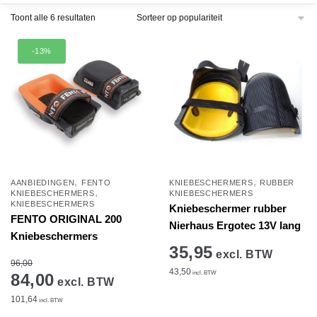
Gesorteerd
Toont alle 6 resultaten
op
populariteit
-13%
,
,
AANBIEDINGEN
FENTO
KNIEBESCHERMERS
RUBBER
,
KNIEBESCHERMERS
KNIEBESCHERMERS
KNIEBESCHERMERS
Kniebeschermer rubber
FENTO ORIGINAL 200
Nierhaus Ergotec 13V lang
Kniebeschermers
35,95
excl. BTW
96,00
43,50
incl. BTW
84,00
excl. BTW
101,64
incl. BTW