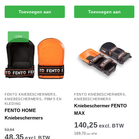
Toevoegen aan
Toevoegen aan
winkelwagen
winkelwagen
-10%
,
,
FENTO KNIEBESCHERMERS
FENTO KNIEBESCHERMERS
,
KNIEBESCHERMERS
PBM'S EN
KNIEBESCHERMERS
KLEDING
Kniebeschermer FENTO
FENTO HOME
MAX
Kniebeschermers
140,25
excl. BTW
53,64
169,70
incl. BTW
48,35
excl. BTW