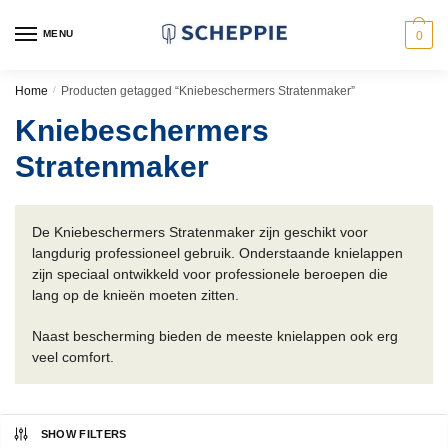
Skip
Skip
to
to
MENU
0
navigation
content
Home
/
Producten getagged “Kniebeschermers Stratenmaker”
Kniebeschermers
Stratenmaker
De Kniebeschermers Stratenmaker zijn geschikt voor
langdurig professioneel gebruik. Onderstaande knielappen
zijn speciaal ontwikkeld voor professionele beroepen die
lang op de knieën moeten zitten.
Naast bescherming bieden de meeste knielappen ook erg
veel comfort.
SHOW FILTERS