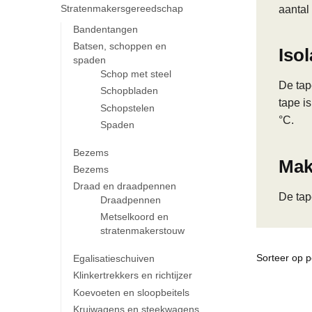
Stratenmakersgereedschap
aantal
Bandentangen
Batsen, schoppen en
Isol
spaden
Schop met steel
De tap
Schopbladen
tape i
Schopstelen
°C.
Spaden
Bezems
Makk
Bezems
Draad en draadpennen
De tap
Draadpennen
Metselkoord en
stratenmakerstouw
Egalisatieschuiven
Klinkertrekkers en richtijzer
Koevoeten en sloopbeitels
Kruiwagens en steekwagens