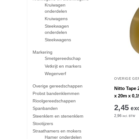
Kruiwagen
onderdelen
Kruiwagens
Steekwagen
onderdelen
Steekwagens
Markering
Smetgereedschap
Vetkrijt en markers
Wegenverf
OVERIGE GE
Overige gereedschappen
Nitto Tape
Probst bandenklemmen
x 20m x 0,
Rioolgereedschappen
2,45
exc
Spanbanden
Steenklem en stenenklem
2,96
incl. BTW
Stootijzers
Straathamers en mokers
Hamer onderdelen