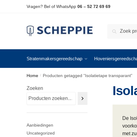
Skip
Skip
Vragen? Bel of WhatsApp
06 – 52 72 69 69
to
to
navigation
content
Zoeken
Zoeken
naar:
Stratenmakersgereedschap
Hoveniersgereedsch
Home
Producten getagged “Isolatietape transparant”
/
Isol
Zoeken
De Iso
Aanbiedingen
voorko
Uncategorized
met zu