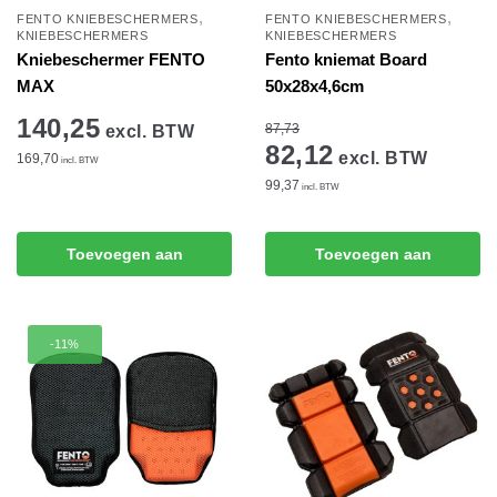
,
,
FENTO KNIEBESCHERMERS
FENTO KNIEBESCHERMERS
KNIEBESCHERMERS
KNIEBESCHERMERS
Kniebeschermer FENTO
Fento kniemat Board
MAX
50x28x4,6cm
140,25
87,73
excl. BTW
82,12
excl. BTW
169,70
incl. BTW
99,37
incl. BTW
Toevoegen aan
Toevoegen aan
winkelwagen
winkelwagen
-11%