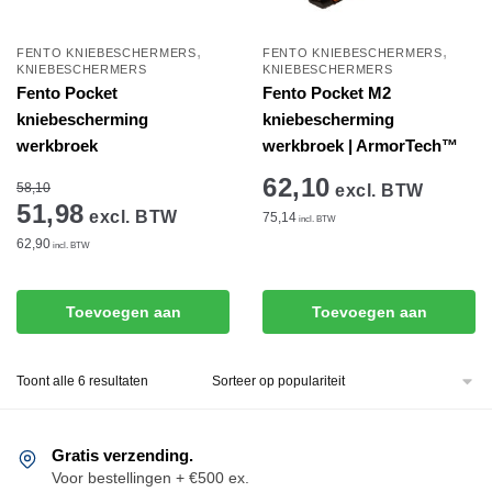
,
,
FENTO KNIEBESCHERMERS
FENTO KNIEBESCHERMERS
KNIEBESCHERMERS
KNIEBESCHERMERS
Fento Pocket
Fento Pocket M2
kniebescherming
kniebescherming
werkbroek
werkbroek | ArmorTech™
62,10
58,10
excl. BTW
51,98
excl. BTW
75,14
incl. BTW
62,90
incl. BTW
Toevoegen aan
Toevoegen aan
winkelwagen
winkelwagen
Gesorteerd
Toont alle 6 resultaten
op
populariteit
Gratis verzending.
Voor bestellingen + €500 ex.