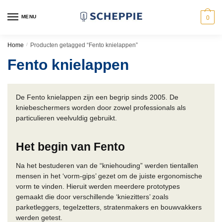
Skip
Skip
to
to
MENU
0
navigation
content
Home
/
Producten getagged “Fento knielappen”
Fento knielappen
De Fento knielappen zijn een begrip sinds 2005. De
kniebeschermers worden door zowel professionals als
particulieren veelvuldig gebruikt.
Het begin van Fento
Na het bestuderen van de “kniehouding” werden tientallen
mensen in het ‘vorm-gips’ gezet om de juiste ergonomische
vorm te vinden. Hieruit werden meerdere prototypes
gemaakt die door verschillende ‘kniezitters’ zoals
parketleggers, tegelzetters, stratenmakers en bouwvakkers
werden getest.