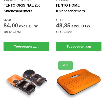
KNIEBESCHERMERS
KLEDING
FENTO ORIGINAL 200
FENTO HOME
Kniebeschermers
Kniebeschermers
96,00
53,64
84,00
48,35
excl. BTW
excl. BTW
101,64
58,50
incl. BTW
incl. BTW
Toevoegen aan
Toevoegen aan
winkelwagen
winkelwagen
-6%