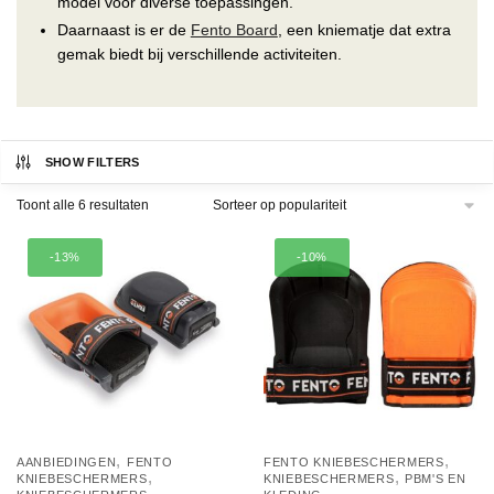
model voor diverse toepassingen.
Daarnaast is er de
Fento Board
, een kniematje dat extra
gemak biedt bij verschillende activiteiten.
SHOW FILTERS
Gesorteerd
Toont alle 6 resultaten
op
populariteit
-13%
-10%
,
,
AANBIEDINGEN
FENTO
FENTO KNIEBESCHERMERS
,
,
KNIEBESCHERMERS
KNIEBESCHERMERS
PBM'S EN