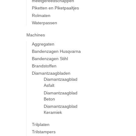
meetgereedschappen
Piketten en Piketpaaltjes
Rolmaten
Waterpassen
Machines
Aggregaten
Bandenzagen Husqvarna
Bandenzagen Stihl
Brandstoffen
Diamantzaagbladen
Diamantzaagblad
Asfalt
Diamantzaagblad
Beton
Diamantzaagblad
Keramiek
Trilplaten
Trilstampers