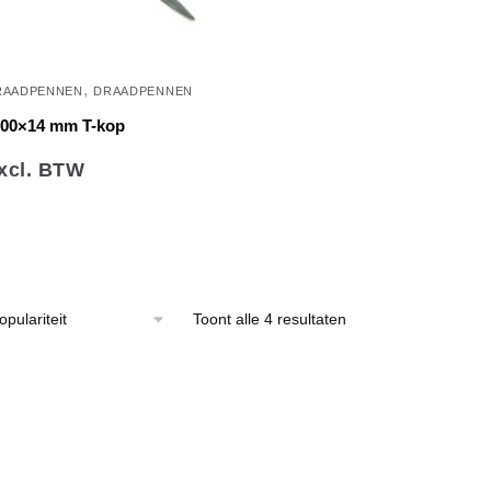
,
RAADPENNEN
DRAADPENNEN
800×14 mm T-kop
xcl. BTW
Gesorteerd
Toont alle 4 resultaten
op
populariteit