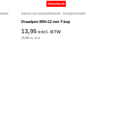
Uitverkocht
,
ENNEN
DRAAD EN DRAADPENNEN
DRAADPENNEN
Draadpen 800×12 mm T-kop
13,95
excl. BTW
16,88
incl. BTW