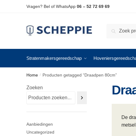
Skip
Skip
Vragen? Bel of WhatsApp
06 – 52 72 69 69
to
to
navigation
content
Zoeken
Zoeken
naar:
Stratenmakersgereedschap
Hoveniersgereedsch
Home
Producten getagged “Draadpen 80cm”
/
Dra
Zoeken
De dra
Aanbiedingen
metsel
Uncategorized