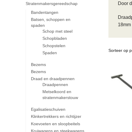
Door d
Stratenmakersgereedschap
Bandentangen
Draadp
Batsen, schoppen en
18mm z
spaden
Schop met steel
Schopbladen
Schopstelen
Spaden
Bezems
Bezems
Draad en draadpennen
Draadpennen
Metselkoord en
stratenmakerstouw
Egalisatieschuiven
Klinkertrekkers en richtijzer
Koevoeten en sloopbeitels
Kruiwagens en steekwagens