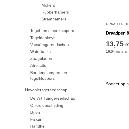
Mokers
Rubberhamers
Straathamers
DRAAD EN D
Tegel- en steenknippers
Draadpen 
Tegeldonkeys
13,75
e
Vacuümgereedschap
Watertanks
16,64
incl. BTW
Zaagbladen
Afreilatten
Bandenstampers en
tegelkloppers
Hoveniersgereedschap
De Wit Tuingereedschap
Onkruidbestrijding
Bijlen
Fiskar
Handhei