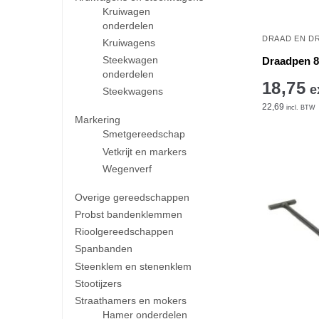
Kruiwagen
onderdelen
DRAAD EN D
Kruiwagens
Steekwagen
Draadpen 
onderdelen
18,75
e
Steekwagens
22,69
incl. BTW
Markering
Smetgereedschap
Vetkrijt en markers
Wegenverf
Overige gereedschappen
Probst bandenklemmen
Rioolgereedschappen
Spanbanden
Steenklem en stenenklem
Stootijzers
Straathamers en mokers
Hamer onderdelen