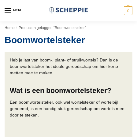
Skip
Skip
to
to
MENU
0
navigation
content
Home
/
Producten getagged “Boomwortelsteker”
Boomwortelsteker
Heb je last van boom-, plant- of struikwortels? Dan is de
boomwortelsteker het ideale gereedschap om hier korte
metten mee te maken.
Wat is een boomwortelsteker?
Een boomwortelsteker, ook wel wortelsteker of wortelbijl
genoemd, is een handig stuk gereedschap om wortels mee
door te steken.