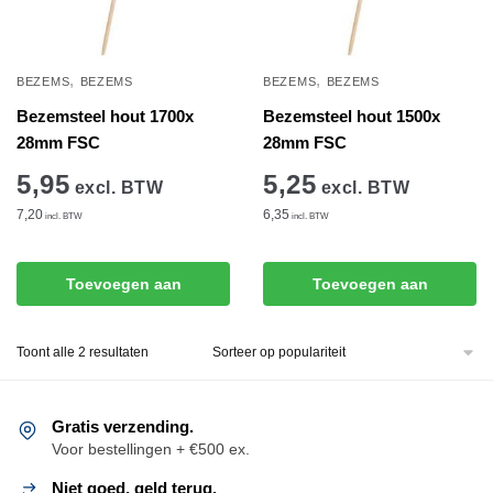
,
,
BEZEMS
BEZEMS
BEZEMS
BEZEMS
Bezemsteel hout 1700x
Bezemsteel hout 1500x
28mm FSC
28mm FSC
5,95
5,25
excl. BTW
excl. BTW
7,20
6,35
incl. BTW
incl. BTW
Toevoegen aan
Toevoegen aan
winkelwagen
winkelwagen
Gesorteerd
Toont alle 2 resultaten
op
populariteit
Gratis verzending.
Voor bestellingen + €500 ex.
Niet goed, geld terug.