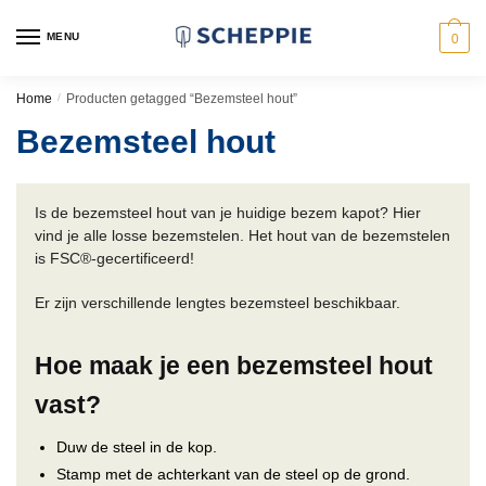
Skip
Skip
to
to
MENU
0
navigation
content
Home
/
Producten getagged “Bezemsteel hout”
Bezemsteel hout
Is de bezemsteel hout van je huidige bezem kapot? Hier
vind je alle losse bezemstelen. Het hout van de bezemstelen
is FSC®-gecertificeerd!
Er zijn verschillende lengtes bezemsteel beschikbaar.
Hoe maak je een bezemsteel hout
vast?
Duw de steel in de kop.
Stamp met de achterkant van de steel op de grond.