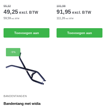
55,32
101,98
49,25
91,95
excl. BTW
excl. BTW
59,59
111,26
incl. BTW
incl. BTW
Toevoegen aan
Toevoegen aan
winkelwagen
winkelwagen
-9%
BANDENTANGEN
Bandentang met widia