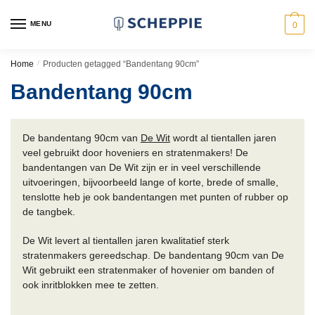
Skip
Skip
to
to
MENU
0
navigation
content
Home
/
Producten getagged “Bandentang 90cm”
Bandentang 90cm
De bandentang 90cm van
De Wit
wordt al tientallen jaren
veel gebruikt door hoveniers en stratenmakers! De
bandentangen van De Wit zijn er in veel verschillende
uitvoeringen, bijvoorbeeld lange of korte, brede of smalle,
tenslotte heb je ook bandentangen met punten of rubber op
de tangbek.
De Wit levert al tientallen jaren kwalitatief sterk
stratenmakers gereedschap. De bandentang 90cm van De
Wit gebruikt een stratenmaker of hovenier om banden of
ook inritblokken mee te zetten.