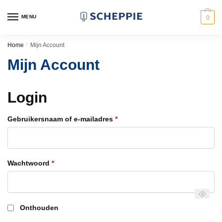
Skip
Skip
to
to
MENU
0
navigation
content
Home
/
Mijn Account
Mijn Account
Login
Vereist
Gebruikersnaam of e-mailadres
*
Vereist
Wachtwoord
*
Onthouden